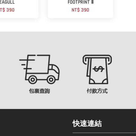
EAGULL
FOOTPRINT Ⅱ
T$ 390
NT$ 390
快速連結