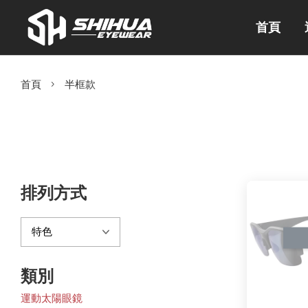
首頁
›
首頁
半框款
排列方式
類別
運動太陽眼鏡