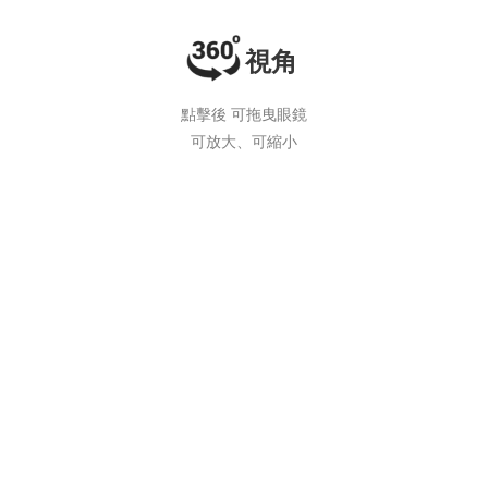
視角
點擊後 可拖曳眼鏡
可放大、可縮小