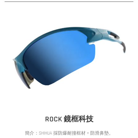
ROCK 鏡
框
科技
簡介：
SHIHUA 採
防爆耐撞框材 + 防滑鼻墊。