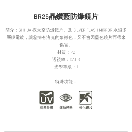
BR25晶鑽藍防爆
鏡
片
簡介：
SHIHUA 採
太空防爆鏡片、及 SILVER FLASH MIRROR 水銀多
層膜電鍍，讓您擁有洛克的象徵色，又不會因藍色鏡片而帶來
傷害。
材質：PC
透視率：CAT.3
光學等級：1
特殊功能：