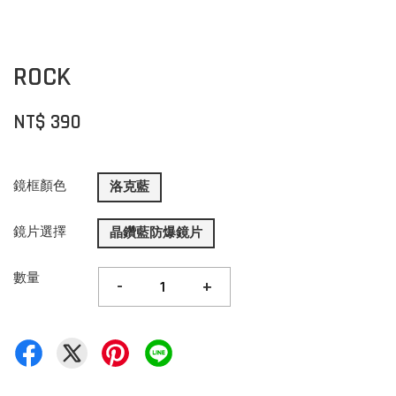
ROCK
NT$ 390
鏡框顏色
洛克藍
鏡片選擇
晶鑽藍防爆鏡片
數量
-
+